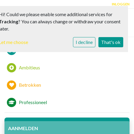
INLOGGEN
Hi! Could we please enable some additional services for
Tracking
? You can always change or withdraw your consent
Toggle 
later.
Let me choose
I decline
That's ok
Samen
Ambitieus
Betrokken
Professioneel
AANMELDEN