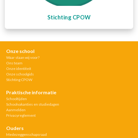
Stichting CPOW
Onze school
Waar staan wij voor?
Ons team
Onze identiteit
Onze schoolgids
Stichting CPOW
Praktische informatie
Schooltijden
Schoolvakanties en studiedagen
Aanmelden
Privacyreglement
Ouders
Medezeggenschapsraad