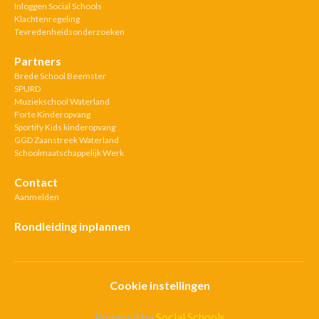
Inloggen Social Schools
Klachtenregeling
Tevredenheidsonderzoeken
Partners
Brede School Beemster
SPURD
Muziekschool Waterland
Forte Kinderopvang
Sportify Kids kinderopvang
GGD Zaanstreek Waterland
Schoolmaatschappelijk Werk
Contact
Aanmelden
Rondleiding inplannen
Cookie instellingen
Powered by
Social Schools