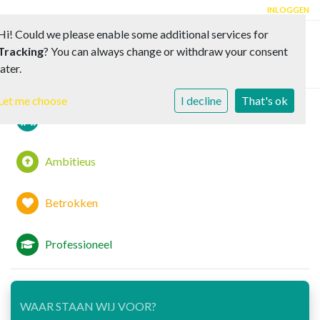
INLOGGEN
Hi! Could we please enable some additional services for
Tracking
? You can always change or withdraw your consent
Toggle 
later.
Let me choose
I decline
That's ok
Samen
Ambitieus
Betrokken
Professioneel
WAAR STAAN WIJ VOOR?