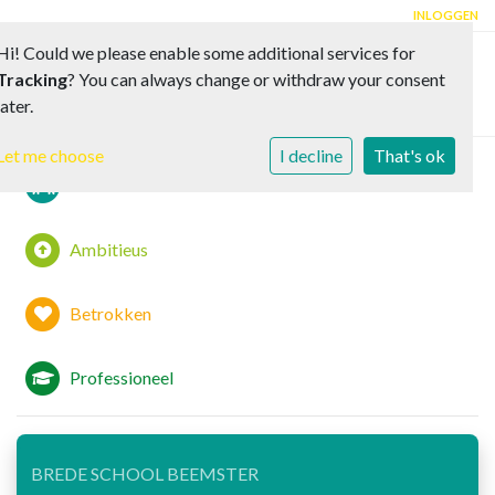
INLOGGEN
Hi! Could we please enable some additional services for
Tracking
? You can always change or withdraw your consent
Toggle 
later.
Let me choose
I decline
That's ok
Samen
Ambitieus
Betrokken
Professioneel
BREDE SCHOOL BEEMSTER