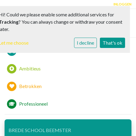
INLOGGEN
Hi! Could we please enable some additional services for
Tracking
? You can always change or withdraw your consent
Toggle 
later.
Let me choose
I decline
That's ok
Samen
Ambitieus
Betrokken
Professioneel
BREDE SCHOOL BEEMSTER